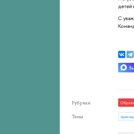
детей 
С уваж
Коман
Рубрики
Образо
Темы
пригла