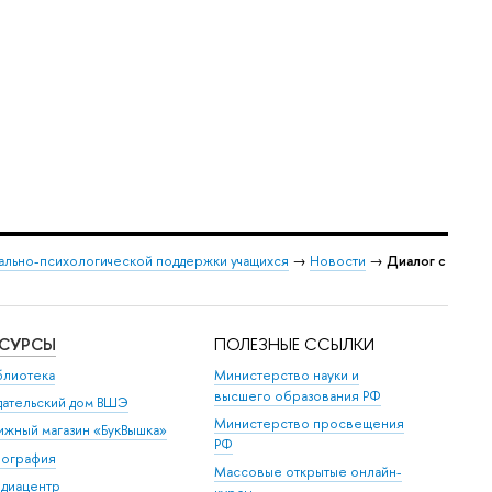
ально-психологической поддержки учащихся
→
Новости
→
Диалог с
ЕСУРСЫ
ПОЛЕЗНЫЕ ССЫЛКИ
блиотека
Министерство науки и
высшего образования РФ
дательский дом ВШЭ
Министерство просвещения
ижный магазин «БукВышка»
РФ
пография
Массовые открытые онлайн-
диацентр