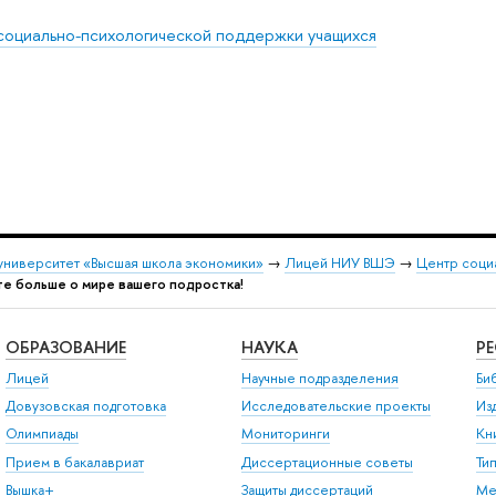
социально-психологической поддержки учащихся
университет «Высшая школа экономики»
→
Лицей НИУ ВШЭ
→
Центр соци
те больше о мире вашего подростка!
ОБРАЗОВАНИЕ
НАУКА
Р
Лицей
Научные подразделения
Би
Довузовская подготовка
Исследовательские проекты
Из
Олимпиады
Мониторинги
Кн
Прием в бакалавриат
Диссертационные советы
Ти
Вышка+
Защиты диссертаций
Ме