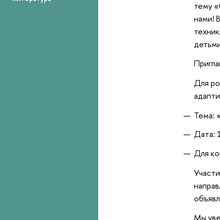
тему «
нами! 
техник
детьми
Пригла
Для ро
адапти
Тема: 
Дата: 
Для ко
Участи
направ
объявл
Мы уве