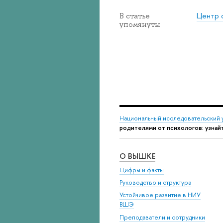
Центр 
В статье
упомянуты
Национальный исследовательский 
родителями от психологов: узнай
О ВЫШКЕ
Цифры и факты
Руководство и структура
Устойчивое развитие в НИУ
ВШЭ
Преподаватели и сотрудники