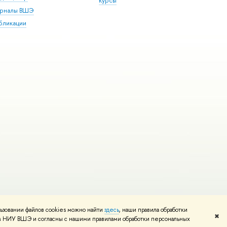
курсы
рналы ВШЭ
бликации
ьзовании файлов cookies можно найти
здесь
, наши правила обработки
и
Карта сайта
Редактору
✖
том НИУ ВШЭ и согласны с нашими правилами обработки персональных