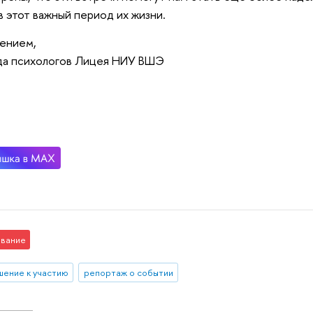
в этот важный период их жизни.
ением,
да психологов Лицея НИУ ВШЭ
вание
шение к участию
репортаж о событии