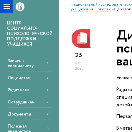
Национальный исследовательски
учащихся
Новости
Диалог 
ЦЕНТР
СОЦИАЛЬНО-
Ди
ПСИХОЛОГИЧЕСКОЙ
ПОДДЕРЖКИ
пс
УЧАЩИХСЯ
23
ва
Запись к
окт
специалисту
2025
Уважае
Лицеистам
Рады с
Родителям
специа
Сотрудникам
детей 
Документы
Первая
Полезная
В четв
литература