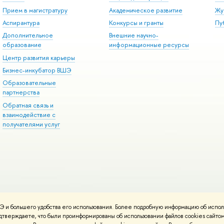
Прием в магистратуру
Академическое развитие
Жу
Аспирантура
Конкурсы и гранты
Пу
Дополнительное
Внешние научно-
образование
информационные ресурсы
Центр развития карьеры
Бизнес-инкубатор ВШЭ
Образовательные
партнерства
Обратная связь и
взаимодействие с
получателями услуг
 и большего удобства его использования. Более подробную информацию об испол
онтакты
Условия использования материалов
Политика конфиденциальност
подтверждаете, что были проинформированы об использовании файлов cookies сай
ботаны в
Школе дизайна НИУ ВШЭ