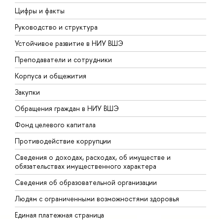
Цифры и факты
Л
Руководство и структура
Д
Устойчивое развитие в НИУ ВШЭ
О
Преподаватели и сотрудники
П
Корпуса и общежития
В
Закупки
П
Обращения граждан в НИУ ВШЭ
А
Фонд целевого капитала
Д
Противодействие коррупции
Ц
Сведения о доходах, расходах, об имуществе и
Б
обязательствах имущественного характера
О
Сведения об образовательной организации
О
Людям с ограниченными возможностями здоровья
Единая платежная страница