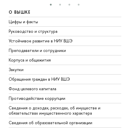
О ВЫШКЕ
Цифры и факты
Л
Руководство и структура
Д
Устойчивое развитие в НИУ ВШЭ
О
Преподаватели и сотрудники
П
Корпуса и общежития
В
Закупки
П
Обращения граждан в НИУ ВШЭ
А
Фонд целевого капитала
Д
Противодействие коррупции
Ц
Сведения о доходах, расходах, об имуществе и
Б
обязательствах имущественного характера
О
Сведения об образовательной организации
О