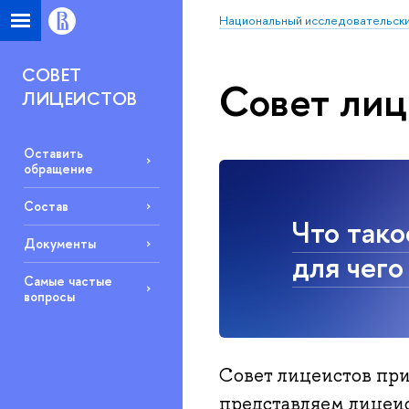
Национальный исследовательски
СОВЕТ
Совет лиц
ЛИЦЕИСТОВ
Оставить
обращение
Состав
Что тако
Документы
для чего
Самые частые
вопросы
Совет лицеистов пр
представляем лицеис