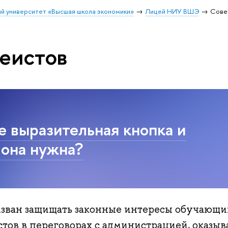
й университет «Высшая школа экономики»
Лицей НИУ ВШЭ
Сове
еистов
е выразительная кнопка и
 она нужна?
изван защищать законные интересы обучающи
тов в переговорах с администрацией, оказыв