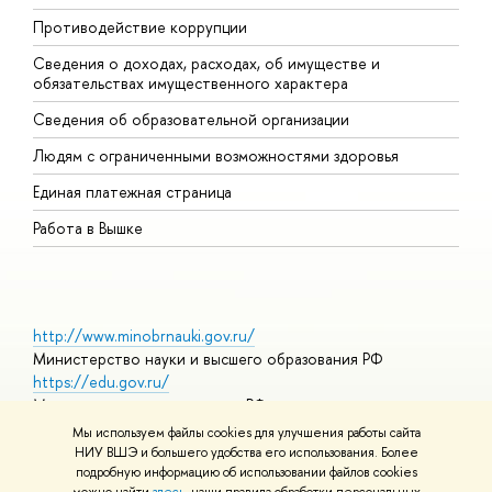
Противодействие коррупции
Ц
Сведения о доходах, расходах, об имуществе и
Б
обязательствах имущественного характера
О
Сведения об образовательной организации
О
Людям с ограниченными возможностями здоровья
Единая платежная страница
Работа в Вышке
http://www.minobrnauki.gov.ru/
Министерство науки и высшего образования РФ
https://edu.gov.ru/
Министерство просвещения РФ
https://elearning.hse.ru/mooc
Мы используем файлы cookies для улучшения работы сайта
Массовые открытые онлайн-курсы
НИУ ВШЭ и большего удобства его использования. Более
подробную информацию об использовании файлов cookies