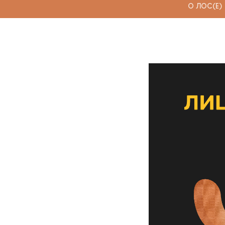
О ЛОС(Е)