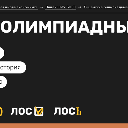
ая школа экономики»
Лицей НИУ ВШЭ
Лицейские олимпиадные