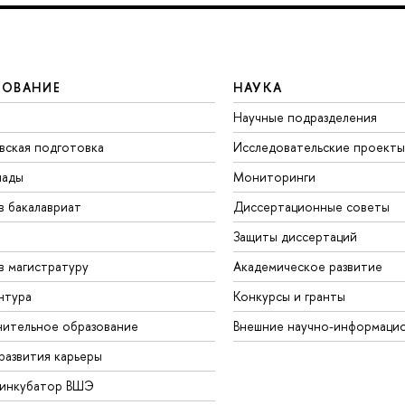
ЗОВАНИЕ
НАУКА
Научные подразделения
вская подготовка
Исследовательские проекты
иады
Мониторинги
в бакалавриат
Диссертационные советы
Защиты диссертаций
в магистратуру
Академическое развитие
нтура
Конкурсы и гранты
ительное образование
Внешние научно-информаци
развития карьеры
-инкубатор ВШЭ