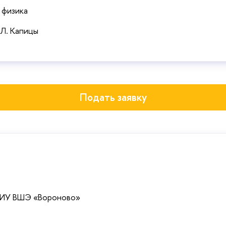
, физика
 Л. Капицы
Подать заявку
НИУ ВШЭ «Вороново»