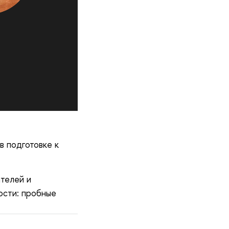
 подготовке к
телей и
ости: пробные