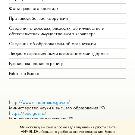
Фонд целевого капитала
Д
Противодействие коррупции
Ц
Сведения о доходах, расходах, об имуществе и
Б
обязательствах имущественного характера
О
Сведения об образовательной организации
О
Людям с ограниченными возможностями здоровья
Единая платежная страница
Работа в Вышке
http://www.minobrnauki.gov.ru/
Министерство науки и высшего образования РФ
https://edu.gov.ru/
Министерство просвещения РФ
https://elearning.hse.ru/mooc
Мы используем файлы cookies для улучшения работы сайта
Массовые открытые онлайн-курсы
НИУ ВШЭ и большего удобства его использования. Более