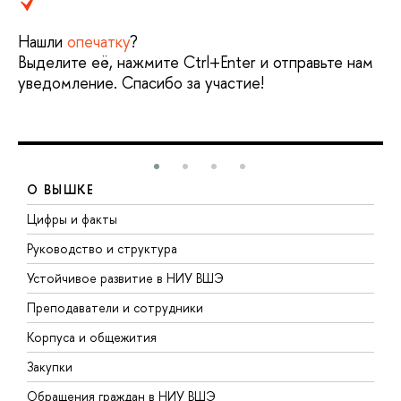
Нашли
опечатку
?
Выделите её, нажмите Ctrl+Enter и отправьте нам
уведомление. Спасибо за участие!
О ВЫШКЕ
Цифры и факты
Л
Руководство и структура
Д
Устойчивое развитие в НИУ ВШЭ
О
Преподаватели и сотрудники
П
Корпуса и общежития
В
Закупки
П
Обращения граждан в НИУ ВШЭ
А