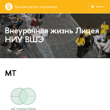
Высшая школа экономики
Меню
Внеурочная жизнь Лицея
НИУ ВШЭ
МТ