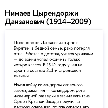
Нимаев Цырендоржи
Данзанович (1914–2009)
Цырендоржи Данзанович вырос в
Бурятии, в бедной семье, рано потерял
отца. Работал с детства, учился урывками
— до войны успел окончить только
четыре класса. В 1942 году ушёл на
фронт в составе 211-й стрелковой
дивизии.
Начал войну командиром сапёрного
взвода, закончил — командиром роты
инженерной разведки в звании капитана.
Орден Красной Звезды получил за
дерзкую операцию: группа сапёров его