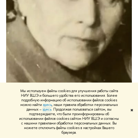
Мы используем файлы cookies для улучшения работы сайта
НИУ ВШЭ и большего удобства его использования. Более
подробную информацию об использовании файлов cookies
можно найти
здесь
, наши правила обработки персональных
данных –
здесь
. Продолжая пользоваться сайтом, вы
✖
подтверждаете, что были проинформированы об
Тимшин Виталий Евгеньевич
использовании файлов cookies сайтом НИУ ВШЭ и согласны
с нашими правилами обработки персональных данных. Вы
можете отключить файлы cookies в настройках Вашего
(01.03.1923)
браузера.